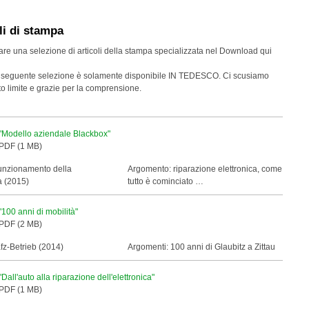
li di stampa
are una selezione di articoli della stampa specializzata nel Download qui
a seguente selezione è solamente disponibile IN
TEDESCO
. Ci scusiamo
o limite e grazie per la comprensione.
"Modello aziendale Blackbox"
PDF (1 MB)
funzionamento della
Argomento: riparazione elettronica, come
 (2015)
tutto è cominciato …
"100 anni di mobilità"
PDF (2 MB)
Kfz-Betrieb (2014)
Argomenti: 100 anni di Glaubitz a Zittau
"Dall'auto alla riparazione dell'elettronica"
PDF (1 MB)