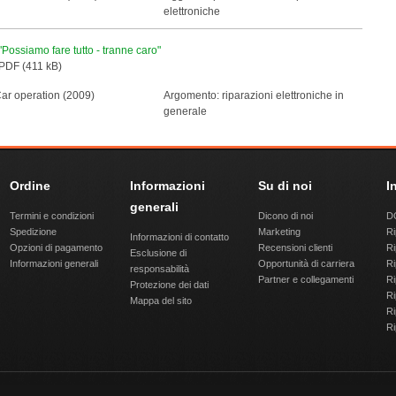
elettroniche
"Possiamo fare tutto - tranne caro"
PDF (411 kB)
Car operation (2009)
Argomento: riparazioni elettroniche in
generale
Ordine
Informazioni
Su di noi
I
generali
Termini e condizioni
Dicono di noi
DQ
Spedizione
Marketing
Ri
Informazioni di contatto
Opzioni di pagamento
Recensioni clienti
Ri
Esclusione di
Informazioni generali
Opportunità di carriera
Ri
responsabilità
Partner e collegamenti
Ri
Protezione dei dati
Ri
Mappa del sito
Ri
Ri