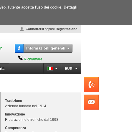
Web, l'utente accetta l'uso dei cookie.
Dettagli
Connettersi
oppure
Registrazione
Informazioni generali
o?
Richiamare
ita
EUR
Tradizione
Azienda fondata nel 1914
Innovazione
Riparazioni elettroniche dal 1998
Competenza