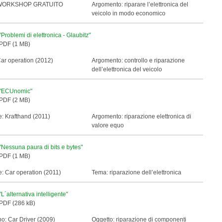
WORKSHOP
GRATUITO
Argomento: riparare l’elettronica del
veicolo in modo economico
"Problemi di elettronica - Glaubitz"
PDF (1 MB)
Car operation (2012)
Argomento: controllo e riparazione
dell’elettronica del veicolo
"ECUnomic"
PDF (2 MB)
: Krafthand (2011)
Argomento: riparazione elettronica di
valore equo
"Nessuna paura di bits e bytes"
PDF (1 MB)
: Car operation (2011)
Tema: riparazione dell’elettronica
"L´alternativa intelligente"
PDF (286 kB)
o: Car Driver (2009)
Oggetto: riparazione di componenti