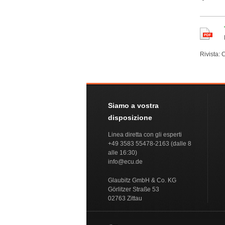
Rivista: 
Siamo a vostra
disposizione
Linea diretta con gli esperti
+49 3583 55478-2163 (dalle 8
alle 16:30)
info@ecu.de
Glaubitz GmbH & Co. KG
Görlitzer Straße 53
02763 Zittau