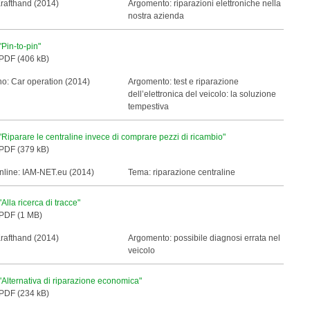
Krafthand (2014)
Argomento: riparazioni elettroniche nella
nostra azienda
"Pin-to-pin"
PDF (406 kB)
no: Car operation (2014)
Argomento: test e riparazione
dell’elettronica del veicolo: la soluzione
tempestiva
"Riparare le centraline invece di comprare pezzi di ricambio"
PDF (379 kB)
nline:
IAM
-
NET
.eu (2014)
Tema: riparazione centraline
"Alla ricerca di tracce"
PDF (1 MB)
Krafthand (2014)
Argomento: possibile diagnosi errata nel
veicolo
"Alternativa di riparazione economica"
PDF (234 kB)