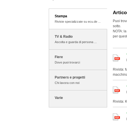
Artico
Stampa
Puoi trov
Riviste specializzate su ecu.de ...
sotto.
NOTA
: l
per quest
TV & Radio
Ascolta e guarda di persona ...
Fiere
Dove puoi trovarci
Rivista: 
macchina
Partners e progetti
Chi lavora con noi
Varie
Rivista: 