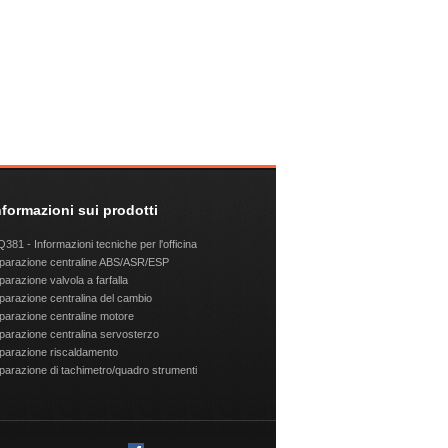
nformazioni sui prodotti
381 - Informazioni tecniche per l'officina
parazione centraline ABS/ASR/ESP
parazione valvola a farfalla
parazione centralina del cambio
parazione centraline motore
parazione centralina servosterzo
parazione riscaldamento
parazione di tachimetro/quadro strumenti