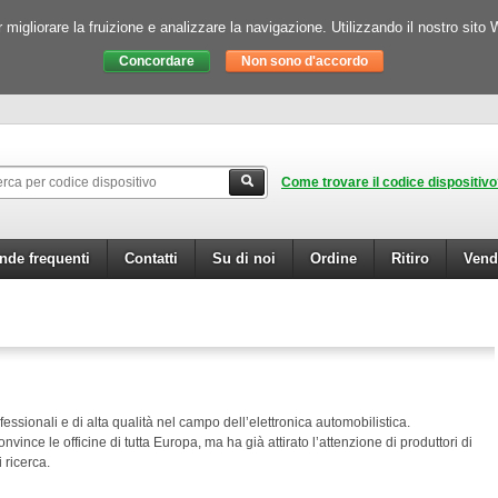
igliorare la fruizione e analizzare la navigazione. Utilizzando il nostro sito 
Come trovare il codice dispositiv
de frequenti
Contatti
Su di noi
Ordine
Ritiro
Vend
fessionali e di alta qualità nel campo dell’elettronica automobilistica.
nvince le officine di tutta Europa, ma ha già attirato l’attenzione di produttori di
i ricerca.