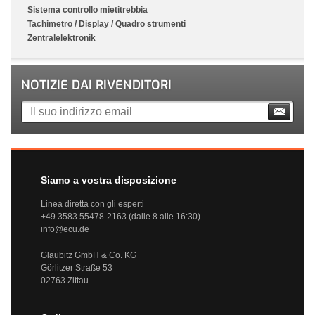
Sistema controllo mietitrebbia
Tachimetro / Display / Quadro strumenti
Zentralelektronik
NOTIZIE DAI RIVENDITORI
Siamo a vostra disposizione
Linea diretta con gli esperti
+49 3583 55478-2163 (dalle 8 alle 16:30)
info@ecu.de
Glaubitz GmbH & Co. KG
Görlitzer Straße 53
02763 Zittau