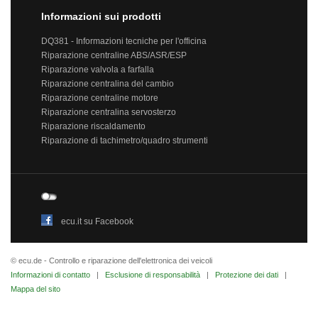
Informazioni sui prodotti
DQ381 - Informazioni tecniche per l'officina
Riparazione centraline ABS/ASR/ESP
Riparazione valvola a farfalla
Riparazione centralina del cambio
Riparazione centraline motore
Riparazione centralina servosterzo
Riparazione riscaldamento
Riparazione di tachimetro/quadro strumenti
ecu.it su Facebook
© ecu.de - Controllo e riparazione dell'elettronica dei veicoli
Informazioni di contatto
|
Esclusione di responsabilità
|
Protezione dei dati
|
Mappa del sito