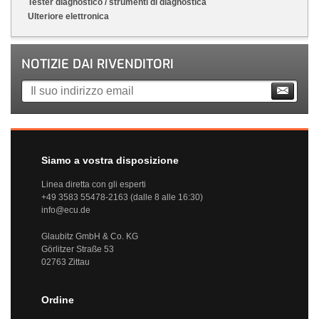
Tester diagnostico / strumenti di diagnostica
Ulteriore elettronica
NOTIZIE DAI RIVENDITORI
Siamo a vostra disposizione
Linea diretta con gli esperti
+49 3583 55478-2163 (dalle 8 alle 16:30)
info@ecu.de
Glaubitz GmbH & Co. KG
Görlitzer Straße 53
02763 Zittau
Ordine