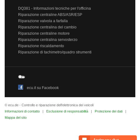
DQ381 - Informazioni tecniche per l'officina
Riparazione centraline ABS/ASR/ESP
Riparazione valvola a farfalla
Riparazione centralina del cambio
Riparazione centraline motore
Riparazione centralina servosterzo
Riparazione riscaldamento
Riparazione di tachimetro/quadro strumenti
ecu.it su Facebook
© ecu.de - Controllo e riparazione dell'elettronica dei veicoli
Informazioni di contatto
|
Esclusione di responsabilità
|
Protezione dei dati
|
Mappa del sito