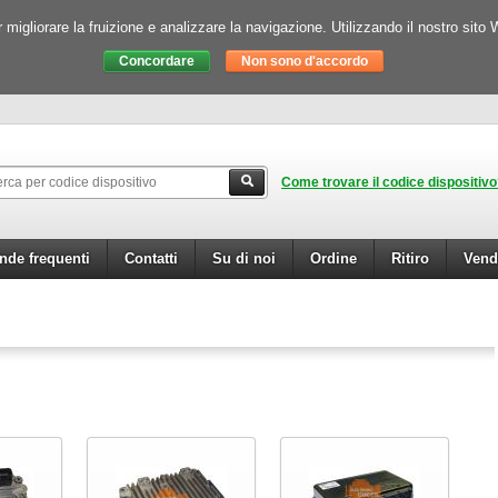
igliorare la fruizione e analizzare la navigazione. Utilizzando il nostro sito 
Come trovare il codice dispositiv
de frequenti
Contatti
Su di noi
Ordine
Ritiro
Vend