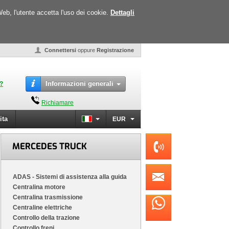
Web, l'utente accetta l'uso dei cookie.
Dettagli
Connettersi
oppure
Registrazione
Informazioni generali
o?
Richiamare
ita
EUR
MERCEDES TRUCK
ADAS - Sistemi di assistenza alla guida
Centralina motore
Centralina trasmissione
Centraline elettriche
Controllo della trazione
Controllo freni