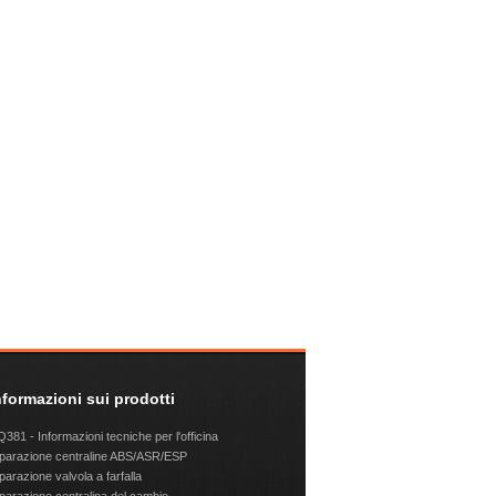
nformazioni sui prodotti
381 - Informazioni tecniche per l'officina
parazione centraline ABS/ASR/ESP
parazione valvola a farfalla