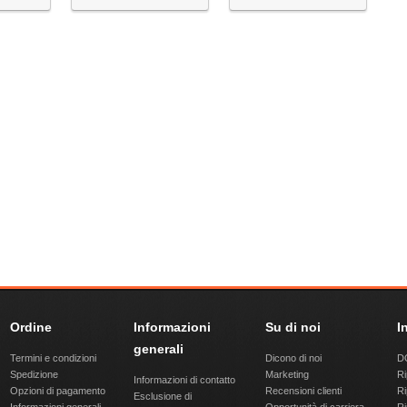
Ordine
Informazioni
Su di noi
I
generali
Termini e condizioni
Dicono di noi
DQ
Spedizione
Marketing
Ri
Informazioni di contatto
Opzioni di pagamento
Recensioni clienti
Ri
Esclusione di