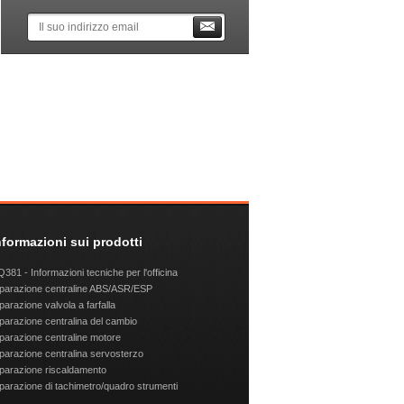
nformazioni sui prodotti
381 - Informazioni tecniche per l'officina
parazione centraline ABS/ASR/ESP
parazione valvola a farfalla
parazione centralina del cambio
parazione centraline motore
parazione centralina servosterzo
parazione riscaldamento
parazione di tachimetro/quadro strumenti