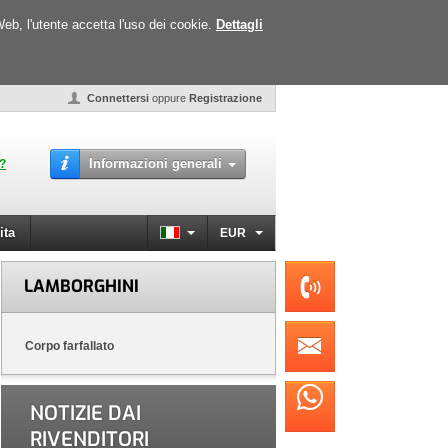
Web, l'utente accetta l'uso dei cookie.
Dettagli
Connettersi
oppure
Registrazione
Informazioni generali
o?
ita
EUR
LAMBORGHINI
Corpo farfallato
NOTIZIE DAI
RIVENDITORI