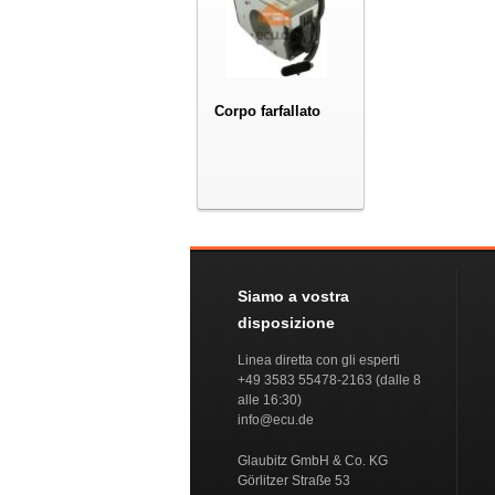
Corpo farfallato
Siamo a vostra
disposizione
Linea diretta con gli esperti
+49 3583 55478-2163 (dalle 8
alle 16:30)
info@ecu.de
Glaubitz GmbH & Co. KG
Görlitzer Straße 53