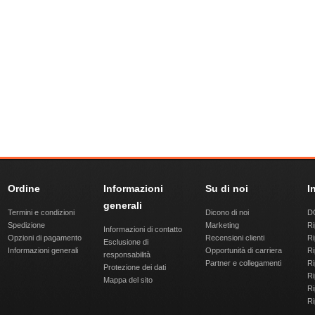
Ordine
Informazioni
Su di noi
I
generali
Termini e condizioni
Dicono di noi
DQ
Spedizione
Marketing
Ri
Informazioni di contatto
Opzioni di pagamento
Recensioni clienti
Ri
Esclusione di
Informazioni generali
Opportunità di carriera
Ri
responsabilità
Partner e collegamenti
Ri
Protezione dei dati
Ri
Mappa del sito
Ri
Ri