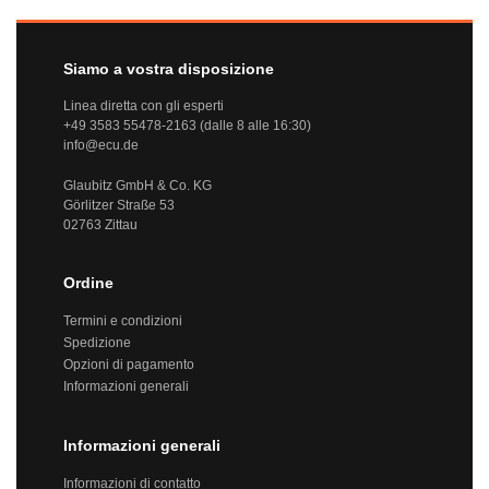
Siamo a vostra disposizione
Linea diretta con gli esperti
+49 3583 55478-2163 (dalle 8 alle 16:30)
info@ecu.de
Glaubitz GmbH & Co. KG
Görlitzer Straße 53
02763 Zittau
Ordine
Termini e condizioni
Spedizione
Opzioni di pagamento
Informazioni generali
Informazioni generali
Informazioni di contatto