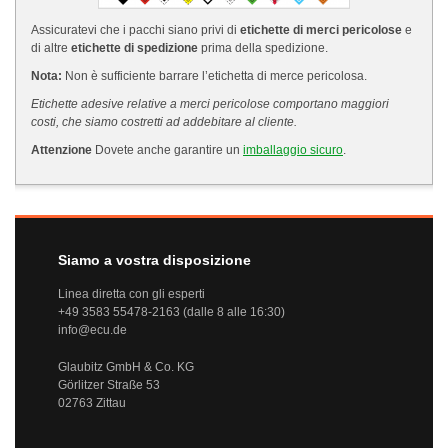
Assicuratevi che i pacchi siano privi di
etichette di merci pericolose
e
di altre
etichette di spedizione
prima della spedizione.
Nota:
Non è sufficiente barrare l’etichetta di merce pericolosa.
Etichette adesive relative a merci pericolose comportano maggiori
costi, che siamo costretti ad addebitare al cliente.
Attenzione
Dovete anche garantire un
imballaggio sicuro
.
Siamo a vostra disposizione
Linea diretta con gli esperti
+49 3583 55478-2163 (dalle 8 alle 16:30)
info@ecu.de
Glaubitz GmbH & Co. KG
Görlitzer Straße 53
02763 Zittau