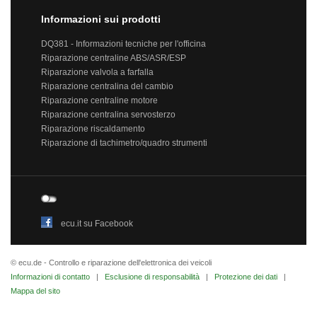
Informazioni sui prodotti
DQ381 - Informazioni tecniche per l'officina
Riparazione centraline ABS/ASR/ESP
Riparazione valvola a farfalla
Riparazione centralina del cambio
Riparazione centraline motore
Riparazione centralina servosterzo
Riparazione riscaldamento
Riparazione di tachimetro/quadro strumenti
ecu.it su Facebook
© ecu.de - Controllo e riparazione dell'elettronica dei veicoli
Informazioni di contatto
|
Esclusione di responsabilità
|
Protezione dei dati
|
Mappa del sito