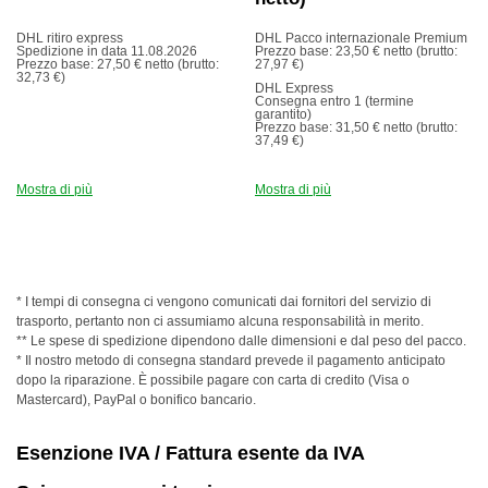
DHL ritiro express
DHL Pacco internazionale Premium
Spedizione in data 11.08.2026
Prezzo base: 23,50 € netto (brutto:
Prezzo base: 27,50 € netto (brutto:
27,97 €)
32,73 €)
DHL Express
Consegna entro 1 (termine
garantito)
Prezzo base: 31,50 € netto (brutto:
37,49 €)
Mostra di più
Mostra di più
* I tempi di consegna ci vengono comunicati dai fornitori del servizio di
trasporto, pertanto non ci assumiamo alcuna responsabilità in merito.
** Le spese di spedizione dipendono dalle dimensioni e dal peso del pacco.
* Il nostro metodo di consegna standard prevede il pagamento anticipato
dopo la riparazione. È possibile pagare con carta di credito (Visa o
Mastercard), PayPal o bonifico bancario.
Esenzione
IVA
/ Fattura esente da
IVA