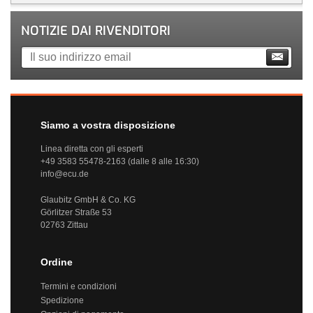
NOTIZIE DAI RIVENDITORI
Siamo a vostra disposizione
Linea diretta con gli esperti
+49 3583 55478-2163 (dalle 8 alle 16:30)
info@ecu.de
Glaubitz GmbH & Co. KG
Görlitzer Straße 53
02763 Zittau
Ordine
Termini e condizioni
Spedizione