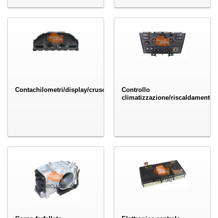
Contachilometri/display/cruscotto
Controllo
climatizzazione/riscaldamento