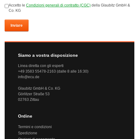
Accetto le
Condizioni generali di contratto (CGC)
della Glaubitz GmbH &
Co. KG
Inviare
Siamo a vostra disposizione
Linea diretta con gli esperti
+49 3583 55478-2163 (dalle 8 alle 16:30)
info@ecu.de
Glaubitz GmbH & Co. KG
Görlitzer Straße 53
02763 Zittau
Ordine
Termini e condizioni
Spedizione