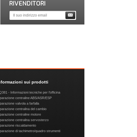
RIVENDITORI
nformazioni sui prodotti
381 - Informazioni tecniche per l'officina
parazione centraline ABS/ASR/ESP
parazione valvola a farfalla
parazione centralina del cambio
parazione centraline motore
parazione centralina servosterzo
parazione riscaldamento
parazione di tachimetro/quadro strumenti