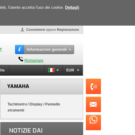
Web, l'utente accetta l'uso dei cookie.
Dettagli
Connettersi
oppure
Registrazione
Informazioni generali
o?
Richiamare
ita
EUR
YAMAHA
Tachimetro / Display / Pannello
strumenti
NOTIZIE DAI