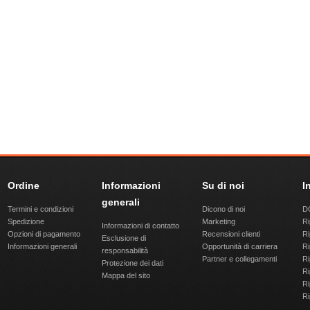
Ordine
Informazioni
Su di noi
I
generali
Termini e condizioni
Dicono di noi
DQ
Spedizione
Marketing
Ri
Informazioni di contatto
Opzioni di pagamento
Recensioni clienti
Ri
Esclusione di
Informazioni generali
Opportunità di carriera
Ri
responsabilità
Partner e collegamenti
Ri
Protezione dei dati
Ri
Mappa del sito
Ri
Ri