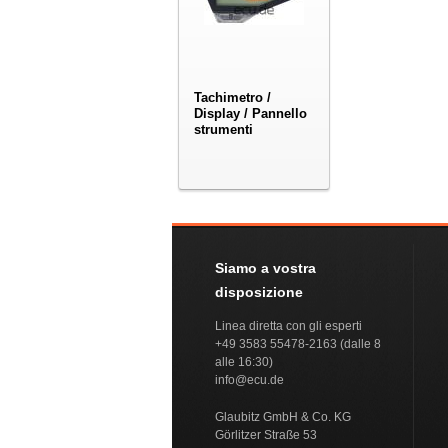
Tachimetro /
Display / Pannello
strumenti
Siamo a vostra
disposizione
Linea diretta con gli esperti
+49 3583 55478-2163 (dalle 8
alle 16:30)
info@ecu.de
Glaubitz GmbH & Co. KG
Görlitzer Straße 53