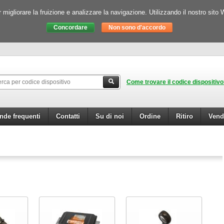
igliorare la fruizione e analizzare la navigazione. Utilizzando il nostro sito 
Come trovare il codice dispositiv
de frequenti
Contatti
Su di noi
Ordine
Ritiro
Vend