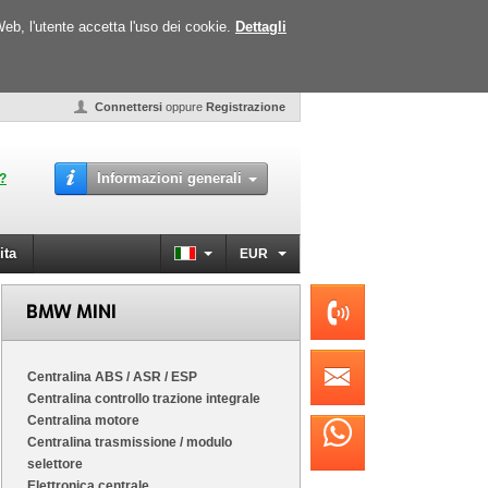
Web, l'utente accetta l'uso dei cookie.
Dettagli
Connettersi
oppure
Registrazione
Informazioni generali
o?
ita
EUR
BMW MINI
Centralina ABS / ASR / ESP
Centralina controllo trazione integrale
Centralina motore
Centralina trasmissione / modulo
selettore
Elettronica centrale