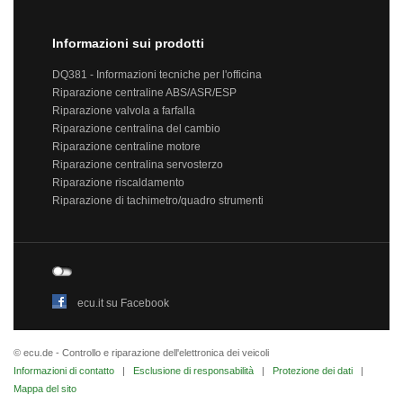
Informazioni sui prodotti
DQ381 - Informazioni tecniche per l'officina
Riparazione centraline ABS/ASR/ESP
Riparazione valvola a farfalla
Riparazione centralina del cambio
Riparazione centraline motore
Riparazione centralina servosterzo
Riparazione riscaldamento
Riparazione di tachimetro/quadro strumenti
ecu.it su Facebook
© ecu.de - Controllo e riparazione dell'elettronica dei veicoli
Informazioni di contatto
|
Esclusione di responsabilità
|
Protezione dei dati
|
Mappa del sito