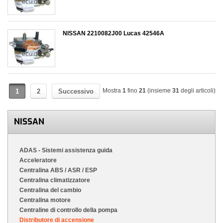
NISSAN 2210082J00 Lucas 42546A
Mostra
1
fino
21
(insieme
31
degli articoli)
1
2
Successivo
NISSAN
ADAS - Sistemi assistenza guida
Acceleratore
Centralina ABS / ASR / ESP
Centralina climatizzatore
Centralina del cambio
Centralina motore
Centraline di controllo della pompa
Distributore di accensione