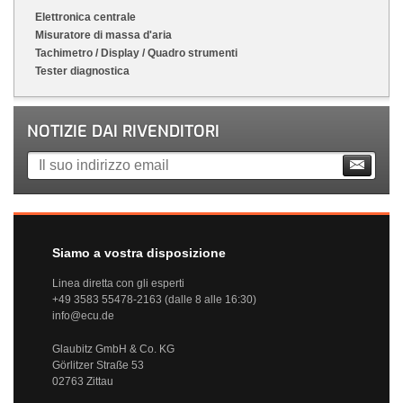
Elettronica centrale
Misuratore di massa d'aria
Tachimetro / Display / Quadro strumenti
Tester diagnostica
NOTIZIE DAI RIVENDITORI
Siamo a vostra disposizione
Linea diretta con gli esperti
+49 3583 55478-2163 (dalle 8 alle 16:30)
info@ecu.de
Glaubitz GmbH & Co. KG
Görlitzer Straße 53
02763 Zittau