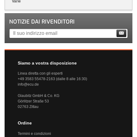
Varie
NOTIZIE DAI RIVENDITORI
Siamo a vostra disposizione
Linea diretta con gli esperti
+49 3583 55478-2163 (dalle 8 alle 16:30)
info@ecu.de
Glaubitz GmbH & Co. KG
Görlitzer Straße 53
02763 Zittau
Ordine
Termini e condizioni